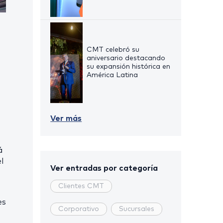
CMT celebró su
aniversario destacando
su expansión histórica en
América Latina
Ver más
á
l
Ver entradas por categoría
Clientes CMT
es
Corporativo
Sucursales