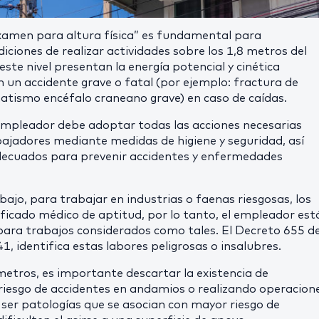
xamen para altura física” es fundamental para
ciones de realizar actividades sobre los 1,8 metros del
 este nivel presentan la energía potencial y cinética
 un accidente grave o fatal (por ejemplo: fractura de
atismo encéfalo craneano grave) en caso de caídas.
 empleador debe adoptar todas las acciones necesarias
abajadores mediante medidas de higiene y seguridad, así
ecuados para prevenir accidentes y enfermedades
bajo, para trabajar en industrias o faenas riesgosas, los
ficado médico de aptitud, por lo tanto, el empleador est
 para trabajos considerados como tales. El Decreto 655 de
1, identifica estas labores peligrosas o insalubres.
metros, es importante descartar la existencia de
riesgo de accidentes en andamios o realizando operacion
ser patologías que se asocian con mayor riesgo de