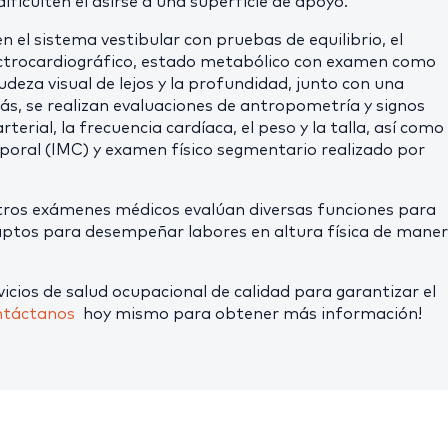
ificulten el asirse a una superficie de apoyo.
n el sistema vestibular con pruebas de equilibrio, el
ectrocardiográfico, estado metabólico con examen como
gudeza visual de lejos y la profundidad, junto con una
, se realizan evaluaciones de antropometría y signos
rterial, la frecuencia cardíaca, el peso y la talla, así como
rporal (IMC) y examen físico segmentario realizado por
tros exámenes médicos evalúan diversas funciones para
 aptos para desempeñar labores en altura física de mane
ios de salud ocupacional de calidad para garantizar el
táctanos
hoy mismo para obtener más información!